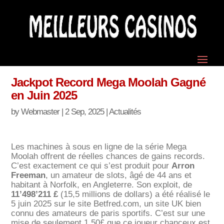
Jackpot Record Mega Moolah Gagné
en Juin 2025
by
Webmaster
|
2 Sep, 2025
|
Actualités
Les machines à sous en ligne de la série Mega
Moolah offrent de réelles chances de gains records.
C’est exactement ce qui s’est produit pour
Arron
Freeman
, un amateur de slots, âgé de 44 ans et
habitant à Norfolk, en Angleterre. Son exploit, de
11’498’211 £
(15,5 millions de dollars) a été réalisé le
5 juin 2025 sur le site Betfred.com, un site UK bien
connu des amateurs de paris sportifs. C’est sur une
mise de seulement 1,50£ que ce joueur chanceux est