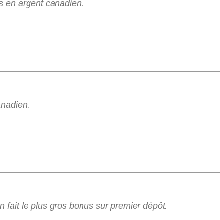
s en argent canadien.
anadien.
fait le plus gros bonus sur premier dépôt.