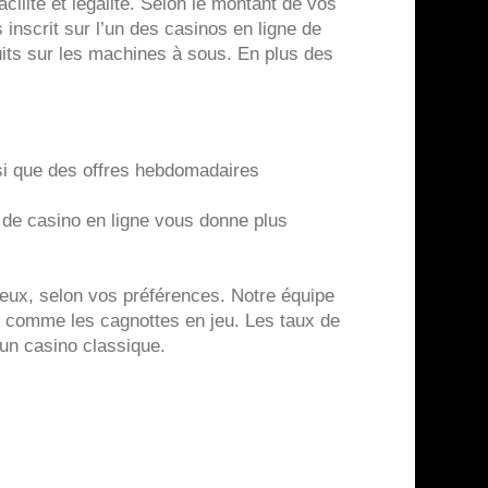
ilité et légalité. Selon le montant de vos
 inscrit sur l’un des casinos en ligne de
its sur les machines à sous. En plus des
nsi que des offres hebdomadaires
 de casino en ligne vous donne plus
jeux, selon vos préférences. Notre équipe
ut comme les cagnottes en jeu. Les taux de
un casino classique.