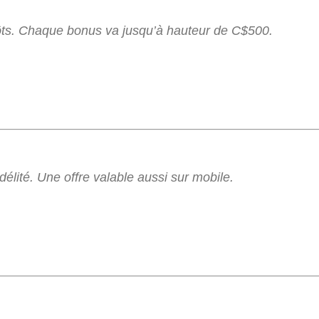
ôts. Chaque bonus va jusqu’à hauteur de C$500.
ité. Une offre valable aussi sur mobile.