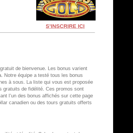
S’INSCRIRE ICI
gratuit de bienvenue. Les bonus varient
 Notre équipe a testé tous les bonus
ines à sous. La liste qui vous est proposée
 gratuits de fidélité. Ces promos sont
nt l’un des bonus affichés sur cette page
lar canadien ou des tours gratuits offerts