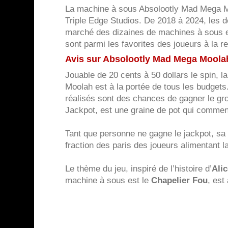
La machine à sous Absolootly Mad Mega Mo
Triple Edge Studios. De 2018 à 2024, les 
marché des dizaines de machines à sous e
sont parmi les favorites des joueurs à la r
Avis sur Absolootly Mad Mega Moola
Jouable de 20 cents à 50 dollars le spin,
Moolah est à la portée de tous les budgets.
réalisés sont des chances de gagner le gros
Jackpot, est une graine de pot qui commen
Tant que personne ne gagne le jackpot, sa 
fraction des paris des joueurs alimentant l
Le thème du jeu, inspiré de l’histoire d’
Alic
machine à sous est le
Chapelier Fou
, est