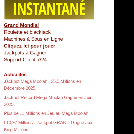
Grand Mondial
Roulette et blackjack
Machines à Sous en Ligne
Cliquez ici pour jouer
Jackpots à Gagner
Support Client 7/24
Actualités
Jackpot Mega Moolah : $5,5 Millions en
Décembre 2025
Jackpot Record Mega Moolah Gagné en Juin
2025
Plus de 11 Millions en Jeu au Mega Moolah
€10,97 Millions : Jackpot GRAND Gagné aux
King Millions