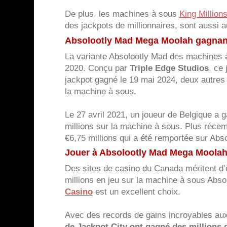
De plus, les machines à sous
King Million
des jackpots de millionnaires, sont aussi 
Absolootly Mad Mega Moolah gagnan
La variante Absolootly Mad des machines 
2020. Conçu par
Triple Edge Studios
, ce 
jackpot gagné le 19 mai 2024, deux autres
la machine à sous.
Le 27 avril 2021, un joueur de Belgique a
millions sur la machine à sous. Plus récem
€6,75 millions qui a été remportée sur Ab
Jouer à Absolootly Mad Mega Moola
Des sites de casino du Canada méritent d’
millions en jeu sur la machine à sous Abs
Casino
est un excellent choix.
Avec des records de gains incroyables a
de Jackpot City ont gagné des millions 