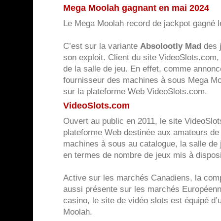
Mega Moolah gagnant en mai 2024
Le Mega Moolah record de jackpot gagné l
C’est sur la variante
Absolootly Mad
des j
son exploit. Client du site VideoSlots.com,
de la salle de jeu. En effet, comme annon
fournisseur des machines à sous Mega Moo
sur la plateforme Web VideoSlots.com.
VideoSlots.com
Ouvert au public en 2011, le site VideoSl
plateforme Web destinée aux amateurs de v
machines à sous au catalogue, la salle de j
en termes de nombre de jeux mis à disposi
Active sur les marchés Canadiens, la comp
aussi présente sur les marchés Européenn
casino, le site de vidéo slots est équipé 
Moolah.