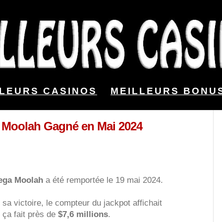
LLEURS CASINOS
MEILLEURS BONU
 Moolah Gagné en Mai 2024
ega Moolah
a été remportée le 19 mai 2024.
a victoire, le compteur du jackpot affichait
 ça fait près de
$7,6 millions
.